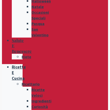
Halloween
Natale
Occasioni
Speciali
Pasqua
San
Valentino
Salute
E
Benessere
Diete
Ricette
E
Cucina
Ricettario
Ricette
Veloci
Ingredienti
Curiosità