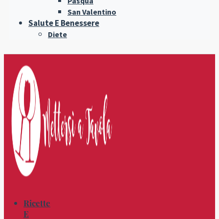
Pasqua
San Valentino
Salute E Benessere
Diete
Ricette
E