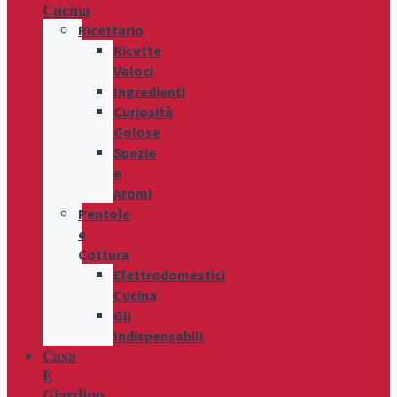
Cucina
Ricettario
Ricette
Veloci
Ingredienti
Curiosità
Golose
Spezie
e
Aromi
Pentole
e
Cottura
Elettrodomestici
Cucina
Gli
Indispensabili
Casa
E
Giardino