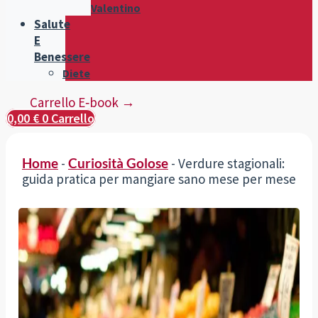
Valentino
Salute
E
Benessere
Diete
Carrello E‑book →
0,00
€
0
Carrello
Home
-
Curiosità Golose
-
Verdure stagionali:
guida pratica per mangiare sano mese per mese