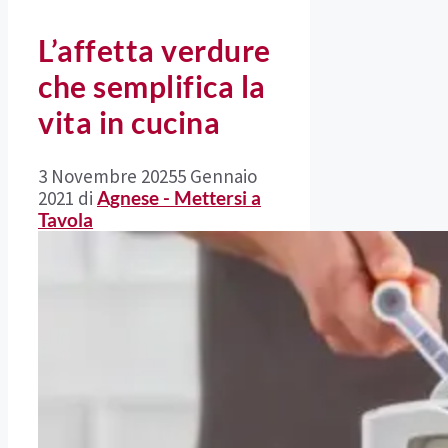
L’affetta verdure
che semplifica la
vita in cucina
3 Novembre 2025
5 Gennaio
2021
di
Agnese - Mettersi a
Tavola