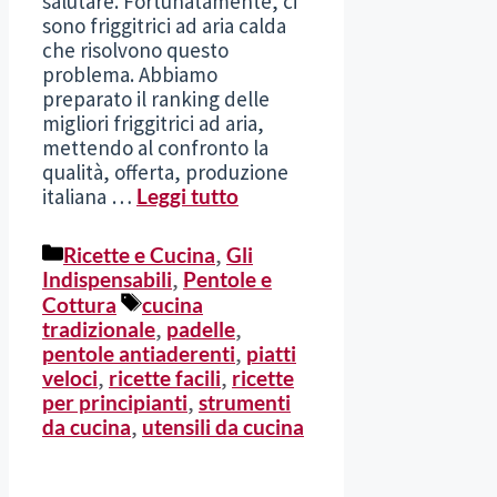
salutare. Fortunatamente, ci
sono friggitrici ad aria calda
che risolvono questo
problema. Abbiamo
preparato il ranking delle
migliori friggitrici ad aria,
mettendo al confronto la
qualità, offerta, produzione
italiana …
Leggi tutto
Categorie
Ricette e Cucina
,
Gli
Indispensabili
,
Pentole e
Tag
Cottura
cucina
tradizionale
,
padelle
,
pentole antiaderenti
,
piatti
veloci
,
ricette facili
,
ricette
per principianti
,
strumenti
da cucina
,
utensili da cucina