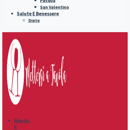
Pasqua
San Valentino
Salute E Benessere
Diete
Ricette
E