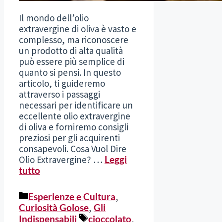
Il mondo dell’olio
extravergine di oliva è vasto e
complesso, ma riconoscere
un prodotto di alta qualità
può essere più semplice di
quanto si pensi. In questo
articolo, ti guideremo
attraverso i passaggi
necessari per identificare un
eccellente olio extravergine
di oliva e forniremo consigli
preziosi per gli acquirenti
consapevoli. Cosa Vuol Dire
Olio Extravergine? …
Leggi
tutto
Categorie
Esperienze e Cultura
,
Curiosità Golose
,
Gli
Tag
Indispensabili
cioccolato
,