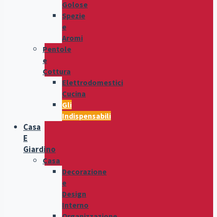
Golose
Spezie
e
Aromi
Pentole
e
Cottura
Elettrodomestici
Cucina
Gli
Indispensabili
Casa
E
Giardino
Casa
Decorazione
e
Design
Interno
Organizzazione