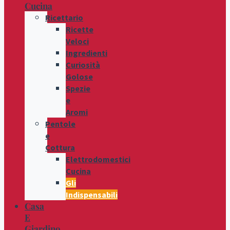
Cucina
Ricettario
Ricette
Veloci
Ingredienti
Curiosità
Golose
Spezie
e
Aromi
Pentole
e
Cottura
Elettrodomestici
Cucina
Gli
Indispensabili
Casa
E
Giardino