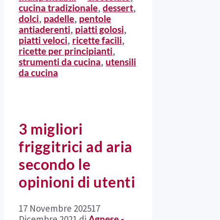
cucina tradizionale
,
dessert
,
dolci
,
padelle
,
pentole
antiaderenti
,
piatti golosi
,
piatti veloci
,
ricette facili
,
ricette per principianti
,
strumenti da cucina
,
utensili
da cucina
3 migliori
friggitrici ad aria
secondo le
opinioni di utenti
17 Novembre 2025
17
Dicembre 2021
di
Agnese -