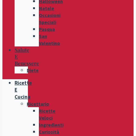
Halloween
Natale
Occasioni
Speciali
Pasqua
San
Valentino
Salute
E
Benessere
Diete
Ricette
E
Cucina
Ricettario
Ricette
Veloci
Ingredienti
Curiosità