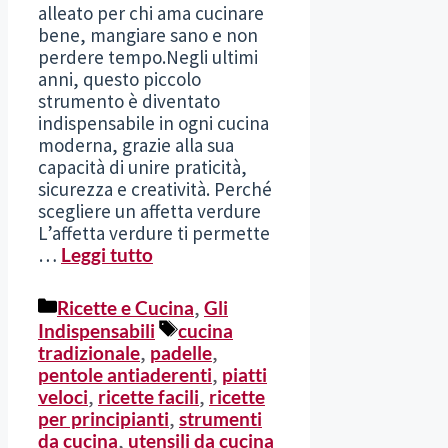
alleato per chi ama cucinare
bene, mangiare sano e non
perdere tempo.Negli ultimi
anni, questo piccolo
strumento è diventato
indispensabile in ogni cucina
moderna, grazie alla sua
capacità di unire praticità,
sicurezza e creatività. Perché
scegliere un affetta verdure
L’affetta verdure ti permette
…
Leggi tutto
Categorie
Ricette e Cucina
,
Gli
Tag
Indispensabili
cucina
tradizionale
,
padelle
,
pentole antiaderenti
,
piatti
veloci
,
ricette facili
,
ricette
per principianti
,
strumenti
da cucina
,
utensili da cucina