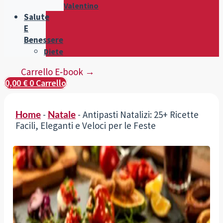
Valentino
Salute
E
Benessere
Diete
Carrello E‑book →
0,00
€
0
Carrello
Home
-
Natale
-
Antipasti Natalizi: 25+ Ricette
Facili, Eleganti e Veloci per le Feste