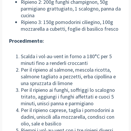
Ripieno 2: 200g funghi champignon, 50g
parmigiano grattugiato, 1 scalogno, panna da
cucina
Ripieno 3: 150g pomodorini ciliegino, 100g
mozzarella a cubetti, foglie di basilico fresco
Procedimento:
Scalda i vol-au-vent in forno a 180°C per 5
minuti fino a renderli croccanti
Per il ripieno al salmone, mescola ricotta,
salmone tagliato a pezzetti, erba cipollina e
una spruzzata di limone
Per il ripieno ai funghi, soffriggi lo scalogno
tritato, aggiungi i funghi affettati e cuoci 5
minuti, unisci panna e parmigiano
Per il ripieno caprese, taglia i pomodorini a
dadini, uniscili alla mozzarella, condisci con
olio, sale e basilico
Riempi i vol-au-vent con i tre ripieni diversi