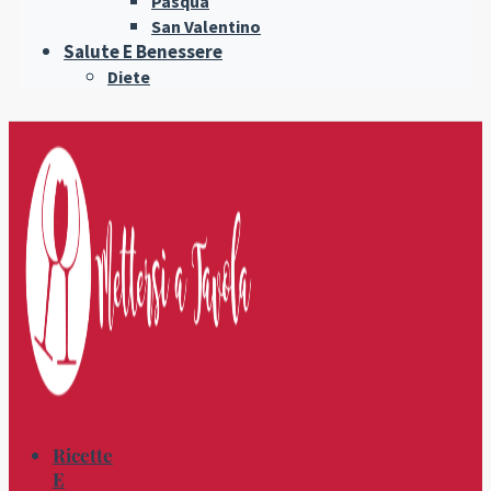
Pasqua
San Valentino
Salute E Benessere
Diete
Ricette
E