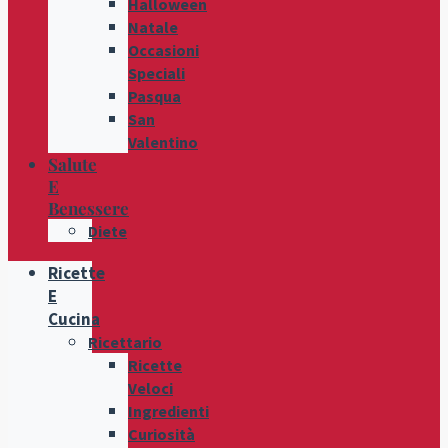
Halloween
Natale
Occasioni
Speciali
Pasqua
San
Valentino
Salute
E
Benessere
Diete
Ricette
E
Cucina
Ricettario
Ricette
Veloci
Ingredienti
Curiosità