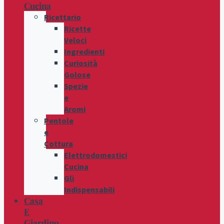
Cucina
Ricettario
Ricette
Veloci
Ingredienti
Curiosità
Golose
Spezie
e
Aromi
Pentole
e
Cottura
Elettrodomestici
Cucina
Gli
Indispensabili
Casa
E
Giardino