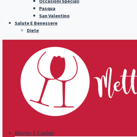
Occasioni Speciali
Pasqua
San Valentino
Salute E Benessere
Diete
Ricette E Cucina