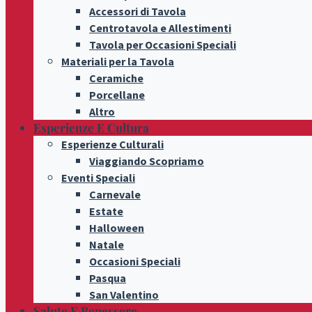
Accessori di Tavola
Centrotavola e Allestimenti
Tavola per Occasioni Speciali
Materiali per la Tavola
Ceramiche
Porcellane
Altro
Esperienze E Cultura
Esperienze Culturali
Viaggiando Scopriamo
Eventi Speciali
Carnevale
Estate
Halloween
Natale
Occasioni Speciali
Pasqua
San Valentino
Salute E Benessere