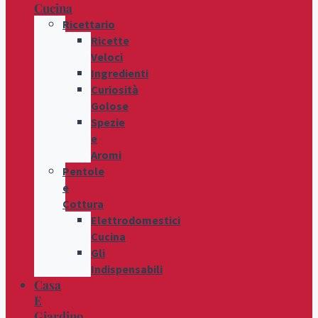
Cucina
Ricettario
Ricette
Veloci
Ingredienti
Curiosità
Golose
Spezie
e
Aromi
Pentole
e
Cottura
Elettrodomestici
Cucina
Gli
Indispensabili
Casa
E
Giardino