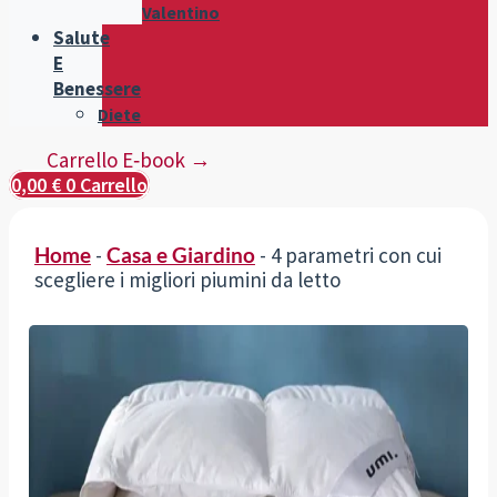
Valentino
Salute
E
Benessere
Diete
Carrello E‑book →
0,00
€
0
Carrello
Home
-
Casa e Giardino
-
4 parametri con cui
scegliere i migliori piumini da letto