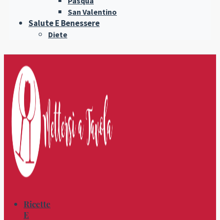
Pasqua
San Valentino
Salute E Benessere
Diete
Ricette
E