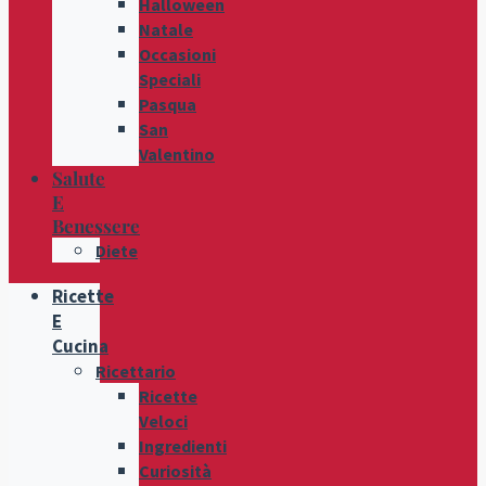
Halloween
Natale
Occasioni
Speciali
Pasqua
San
Valentino
Salute
E
Benessere
Diete
Ricette
E
Cucina
Ricettario
Ricette
Veloci
Ingredienti
Curiosità