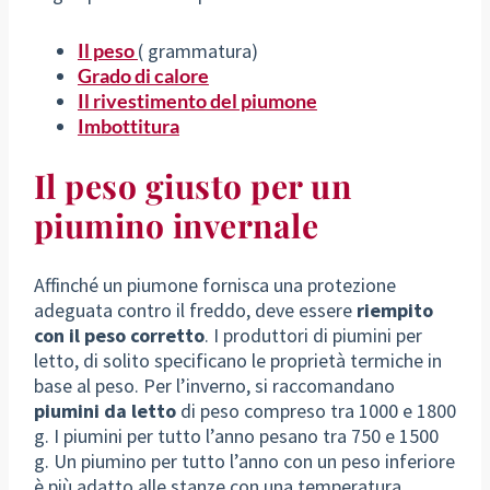
Il peso
( grammatura)
Grado di calore
Il
rivestimento
del piumone
Imbottitura
Il peso giusto per un
piumino invernale
Affinché un piumone fornisca una protezione
adeguata contro il freddo, deve essere
riempito
con il peso corretto
. I produttori di piumini per
letto, di solito specificano le proprietà termiche in
base al peso. Per l’inverno, si raccomandano
piumini da letto
di peso compreso tra 1000 e 1800
g. I piumini per tutto l’anno pesano tra 750 e 1500
g. Un piumino per tutto l’anno con un peso inferiore
è più adatto alle stanze con una temperatura