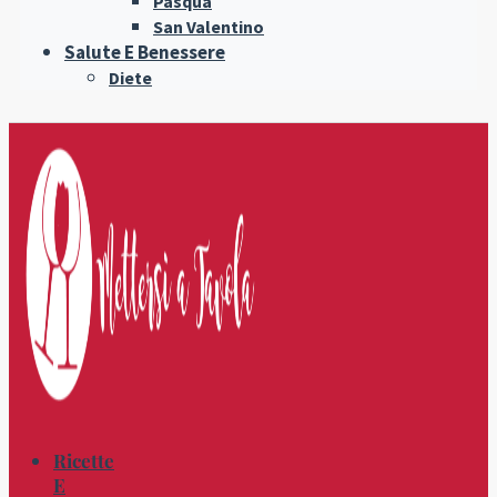
Pasqua
San Valentino
Salute E Benessere
Diete
Ricette
E