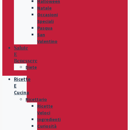
Halloween
Natale
Occasioni
Speciali
Pasqua
San
Valentino
Salute
E
Benessere
Diete
Ricette
E
Cucina
Ricettario
Ricette
Veloci
Ingredienti
Curiosità