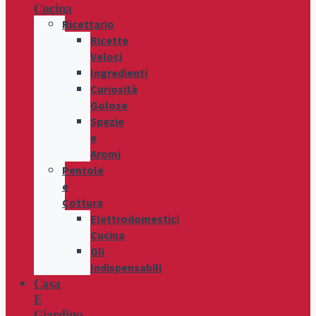
Cucina
Ricettario
Ricette
Veloci
Ingredienti
Curiosità
Golose
Spezie
e
Aromi
Pentole
e
Cottura
Elettrodomestici
Cucina
Gli
Indispensabili
Casa
E
Giardino