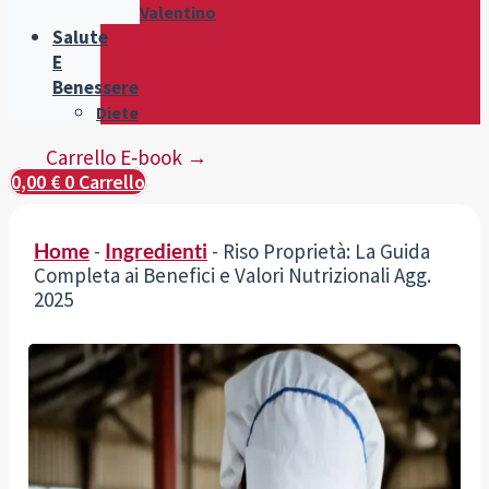
Valentino
Salute
E
Benessere
Diete
Carrello E‑book →
0,00
€
0
Carrello
Home
-
Ingredienti
-
Riso Proprietà: La Guida
Completa ai Benefici e Valori Nutrizionali Agg.
2025