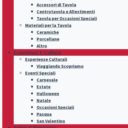
Accessori di Tavola
Centrotavola e Allestimenti
Tavola per Occasioni Speciali
Materiali per la Tavola
Ceramiche
Porcellane
Altro
Esperienze E Cultura
Esperienze Culturali
Viaggiando Scopriamo
Eventi Speciali
Carnevale
Estate
Halloween
Natale
Occasioni Speciali
Pasqua
San Valentino
Salute E Benessere