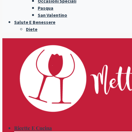
Occasioni Speciali
Pasqua
San Valentino
Salute E Benessere
Diete
Ricette E Cucina