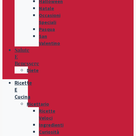
Halloween
Natale
Occasioni
Speciali
Pasqua
San
Valentino
Salute
E
Benessere
Diete
Ricette
E
Cucina
Ricettario
Ricette
Veloci
Ingredienti
Curiosità