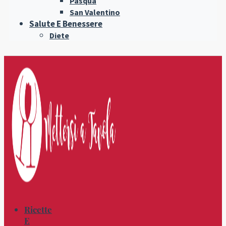
Pasqua
San Valentino
Salute E Benessere
Diete
Ricette
E