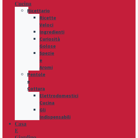
Cucina
Ricettario
Ricette
Veloci
Ingredienti
Curiosità
Golose
Spezie
e
Aromi
Pentole
e
Cottura
Elettrodomestici
Cucina
Gli
Indispensabili
Casa
E
Giardino