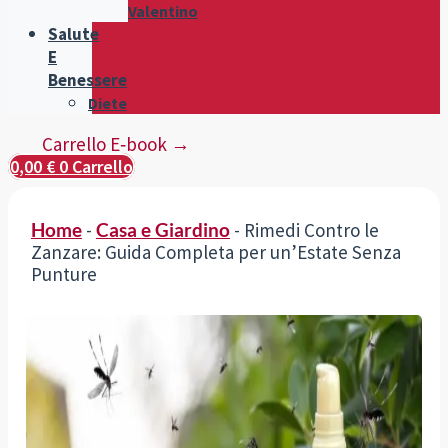
Valentino
Salute
E
Benessere
Diete
Carrello E‑book →
0,00
€
0
Carrello
Home
-
Casa e Giardino
-
Rimedi Contro le
Zanzare: Guida Completa per un’Estate Senza
Punture