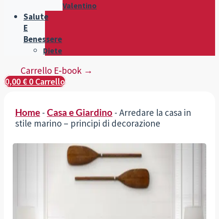
Valentino
Salute
E
Benessere
Diete
Carrello E‑book →
0,00
€
0
Carrello
Home
-
Casa e Giardino
-
Arredare la casa in
stile marino – principi di decorazione