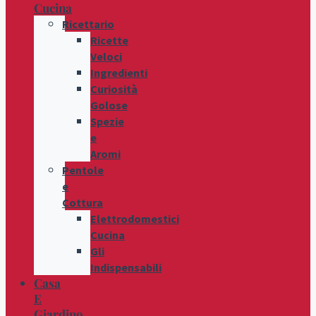
Cucina
Ricettario
Ricette
Veloci
Ingredienti
Curiosità
Golose
Spezie
e
Aromi
Pentole
e
Cottura
Elettrodomestici
Cucina
Gli
Indispensabili
Casa
E
Giardino