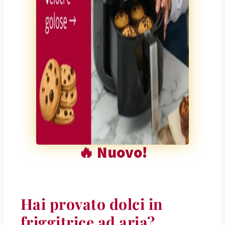
🔥 Nuovo!
Hai provato dolci in
friggitrice ad aria?