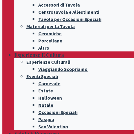
Accessori di Tavola
Centrotavola e Allestimenti
Tavola per Occasioni Speciali
Materiali per la Tavola
Ceramiche
Porcellane
Altro
Esperienze E Cultura
Esperienze Culturali
Viaggiando Scopriamo
Eventi Speciali
Carnevale
Estate
Halloween
Natale
Occasioni Speciali
Pasqua
San Valentino
Salute E Benessere