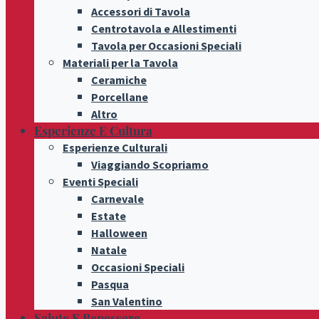
Accessori di Tavola
Centrotavola e Allestimenti
Tavola per Occasioni Speciali
Materiali per la Tavola
Ceramiche
Porcellane
Altro
Esperienze E Cultura
Esperienze Culturali
Viaggiando Scopriamo
Eventi Speciali
Carnevale
Estate
Halloween
Natale
Occasioni Speciali
Pasqua
San Valentino
Salute E Benessere