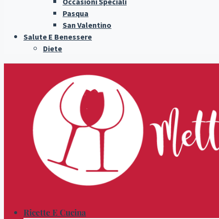
Occasioni Speciali
Pasqua
San Valentino
Salute E Benessere
Diete
Ricette E Cucina