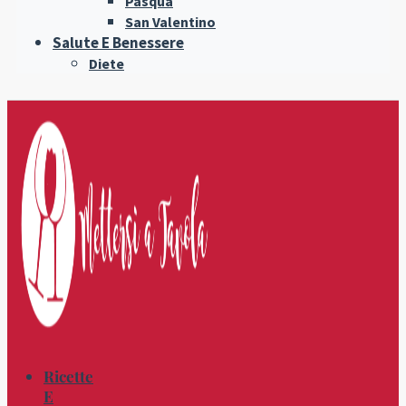
Pasqua
San Valentino
Salute E Benessere
Diete
Ricette
E