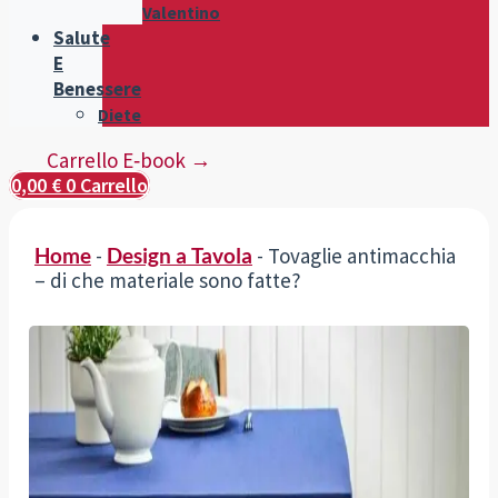
Valentino
Salute
E
Benessere
Diete
Carrello E‑book →
0,00
€
0
Carrello
Home
-
Design a Tavola
-
Tovaglie antimacchia
– di che materiale sono fatte?