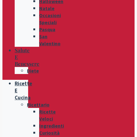
Halloween
Natale
Occasioni
Speciali
Pasqua
San
Valentino
Salute
E
Benessere
Diete
Ricette
E
Cucina
Ricettario
Ricette
Veloci
Ingredienti
Curiosità