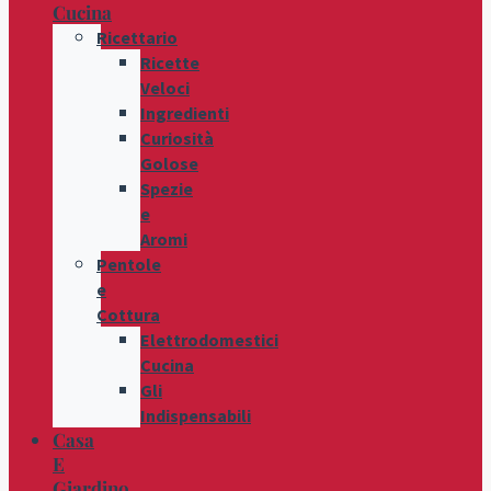
Cucina
Ricettario
Ricette
Veloci
Ingredienti
Curiosità
Golose
Spezie
e
Aromi
Pentole
e
Cottura
Elettrodomestici
Cucina
Gli
Indispensabili
Casa
E
Giardino